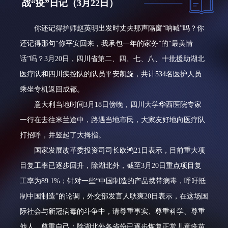
战“疫”日记（3月22日）
你还记得护师赵英明出发时丈夫那声隔窗“呐喊”吗？你
还记得那句“你平安回来，我承包一年的家务”的“最美情
话”吗？3月20日，四川省第二、四、七、八、十批援助湖北
医疗队和四川疾控队的队员平安凯旋，共计534名医护人员
乘坐专机返回成都。
意大利当地时间3月18日傍晚，四川大学华西医院专家
一行在去往米兰途中，路遇当地市民，大家友好地向医疗队
打招呼，并竖起了大拇指。
国家发展改革委投资司司长欧鸿21日表示，目前重大项
目复工率已逐步回升，除湖北外，截至3月20日重点项目复
工率为89.1%；针对一些“中国制造的产品携带病毒，呼吁抵
制中国制造”的论调，外交部发言人耿爽20日表示，在这场国
际社会与新冠病毒的斗争中，请尊重事实、尊重科学、尊重
他人、尊重自己；除湖北外各省份已逐步恢复正常儿童疫苗