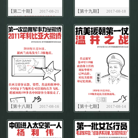
【第二十期】
2017-08-21
【第十九期】
2017-08-18
【第十八期】
2017-08-16
【第十七期】
2017-08-14