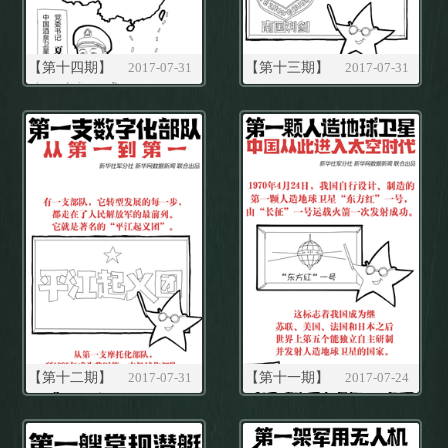
【第十四期】
2017-07-31
【第十三期】
2017-07-31
【第十二期】
2017-07-31
【第十一期】
2017-07-24